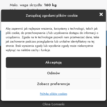
Maks. waga skrzydła:
160 kg
Maks. wysokość drzwi:
2,4 m
Maks. szerokość drzwi:
3 m
Zarządzaj zgodami plików cookie
2
Maks. powierzchnia skrzydła:
3 m
Aby zapewnić jak najlepsze wrażenia, korzystamy z technologii, takich jak
pliki cookie, do przechowywania i/lub uzyskiwania dostępu do informacji o
Zawarte na stronie
www.oknostacja.pl
treści mają charakter
urządzeniu. Zgoda na te technologie pozwoli nam przetwarzać dane, takie
poglądowo informacyjny i nie stanowią oferty handlowej
jak zachowanie podczas przeglądania lub unikalne identyfikatory na tej
stronie. Brak wyrażenia zgody lub wycofanie zgody może niekorzystnie
wpłynąć na niektóre cechy i funkcje.
Na skróty
Akceptuję
Brama segmentowa Warszawa
Okna Warszawa Białołęka
Odmów
Okna Warszawa Bielany
Zobacz preferencje
Okna Legionowo
Okna Wołomin
Polityka plików cookies
Okna Ząbki
Okna Łomianki